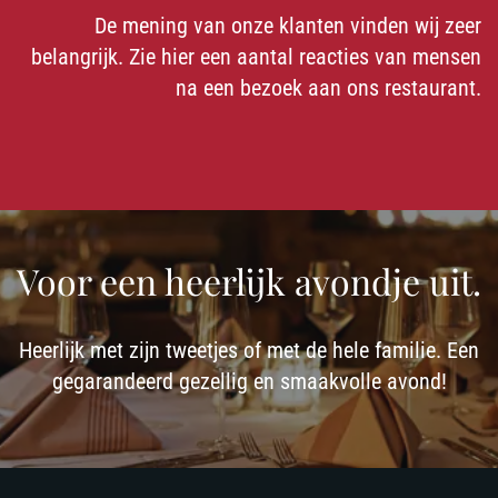
De mening van onze klanten vinden wij zeer
AL ONS VLEES IS VAN GEGARANDEERDE TOPKWALITEIT. BENT U
belangrijk. Zie hier een aantal reacties van mensen
VEGETARISCH? WIJ BIEDEN U RUIME KEUZE, UITERAARD ALTIJD VERS!
na een bezoek aan ons restaurant.
Voor een heerlijk avondje uit.
Heerlijk met zijn tweetjes of met de hele familie. Een
gegarandeerd gezellig en smaakvolle avond!